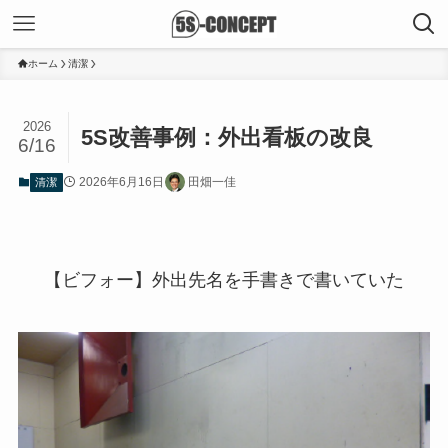
ホーム
清潔
2026
5S改善事例：外出看板の改良
6/16
2026年6月16日
田畑一佳
清潔
【ビフォー】外出先名を手書きで書いていた