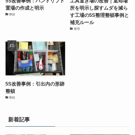
5S改善事例：ハンドリフト
工具置き場の改善｜返却場
置場の作成と明示
所を明示し探すムダを減ら
す工場の5S整理整頓事例と
整頓
補充ルール
整理
5S改善事例：引出内の形跡
整頓
整頓
新着記事