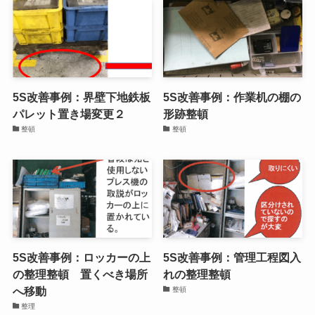
5S改善事例：界壁下地鉄板
5S改善事例：作業机の棚の
パレット置き場変更２
形跡整頓
整頓
整頓
5S改善事例：ロッカーの上
5S改善事例：管理工程図入
の整理整頓 置くべき場所
れの整理整頓
へ移動
整頓
整理