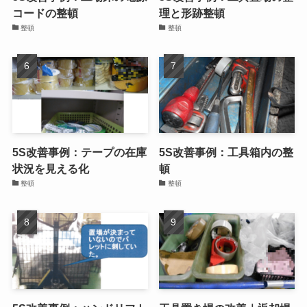
コードの整頓
理と形跡整頓
整頓
整頓
5S改善事例：テープの在庫
5S改善事例：工具箱内の整
状況を見える化
頓
整頓
整頓