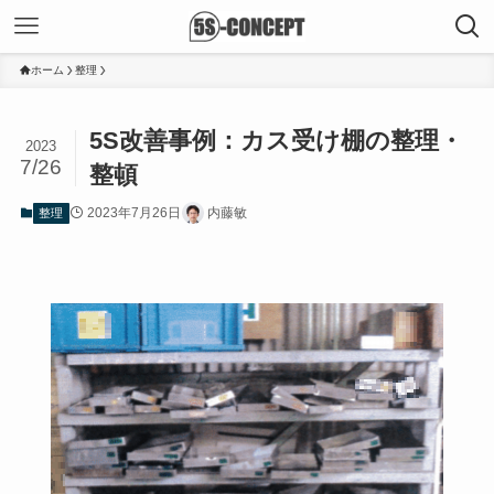
ホーム
整理
5S改善事例：カス受け棚の整理・
2023
7/26
整頓
2023年7月26日
内藤敏
整理