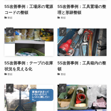
5S改善事例：工場床の電源
5S改善事例：工具置場の整
コードの整頓
理と形跡整頓
整頓
整頓
5S改善事例：テープの在庫
5S改善事例：工具箱内の整
状況を見える化
頓
整頓
整頓