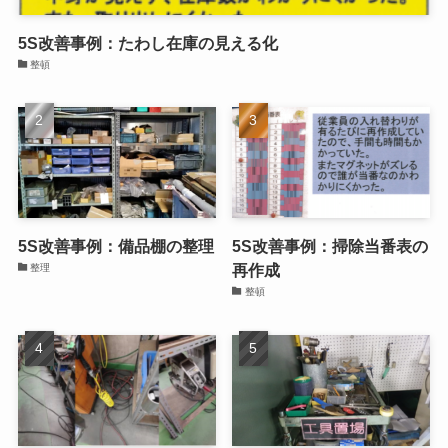
5S改善事例：たわし在庫の見える化
整頓
5S改善事例：備品棚の整理
5S改善事例：掃除当番表の
再作成
整理
整頓