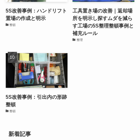
5S改善事例：ハンドリフト
工具置き場の改善｜返却場
置場の作成と明示
所を明示し探すムダを減ら
す工場の5S整理整頓事例と
整頓
補充ルール
整理
5S改善事例：引出内の形跡
整頓
整頓
新着記事