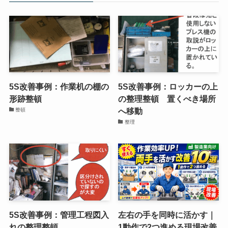
5S改善事例：作業机の棚の
5S改善事例：ロッカーの上
形跡整頓
の整理整頓 置くべき場所
へ移動
整頓
整理
5S改善事例：管理工程図入
左右の手を同時に活かす｜
れの整理整頓
1動作で2つ進める現場改善