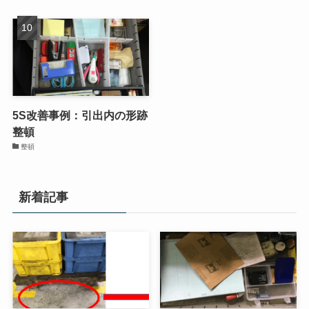
5S改善事例：ハンドリフト
工具置き場の改善｜返却場
置場の作成と明示
所を明示し探すムダを減ら
す工場の5S整理整頓事例と
整頓
補充ルール
整理
5S改善事例：引出内の形跡
整頓