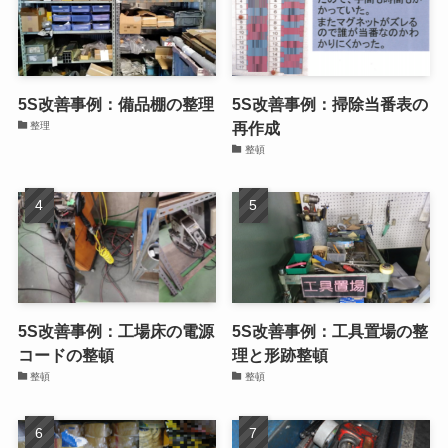
5S改善事例：たわし在庫の見える化
整頓
5S改善事例：備品棚の整理
5S改善事例：掃除当番表の
再作成
整理
整頓