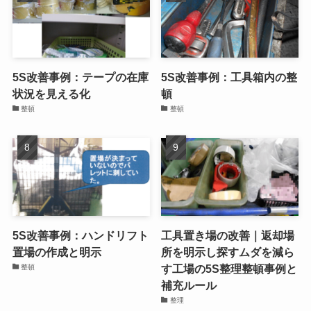
5S改善事例：工場床の電源
5S改善事例：工具置場の整
コードの整頓
理と形跡整頓
整頓
整頓
5S改善事例：テープの在庫
5S改善事例：工具箱内の整
状況を見える化
頓
整頓
整頓