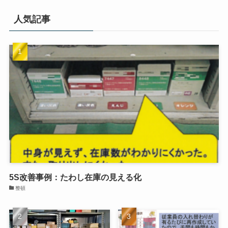
整理
整頓
清掃
清潔
習慣（しつけ）
人気記事