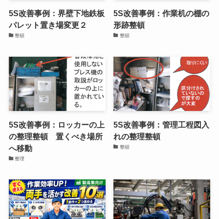
整頓
新着記事
5S改善事例：界壁下地鉄板
5S改善事例：作業机の棚の
パレット置き場変更２
形跡整頓
整頓
整頓