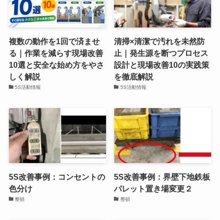
複数の動作を1回で済ませ
清掃×清潔で汚れを未然防
る｜作業を減らす現場改善
止｜発生源を断つプロセス
10選と安全な始め方をやさ
設計と現場改善10の実践策
しく解説
を徹底解説
5S活動情報
5S活動情報
5S改善事例：コンセントの
5S改善事例：界壁下地鉄板
色分け
パレット置き場変更２
整頓
整頓