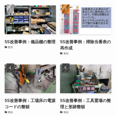
5S改善事例：備品棚の整理
5S改善事例：掃除当番表の
再作成
整理
整頓
5S改善事例：工場床の電源
5S改善事例：工具置場の整
コードの整頓
理と形跡整頓
整頓
整頓