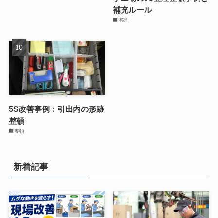
補充ルール
整理
5S改善事例：引出内の形跡
整頓
整頓
新着記事