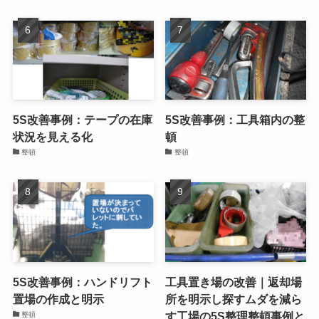
5S改善事例：テープの在庫
5S改善事例：工具箱内の整
状況を見える化
頓
整頓
整頓
5S改善事例：ハンドリフト
工具置き場の改善｜返却場
置場の作成と明示
所を明示し探すムダを減ら
す工場の5S整理整頓事例と
整頓