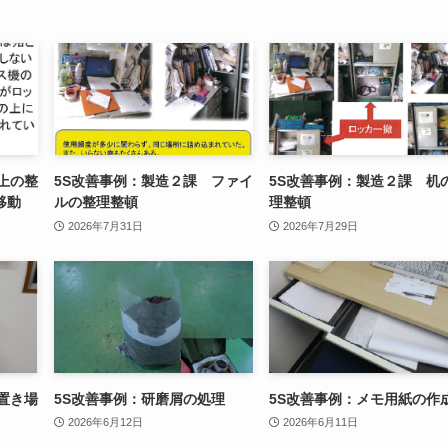
上の整
5S改善事例：製造２課 ファイ
5S改善事例：製造２課 机
移動
ルの整理整頓
理整頓
2026年7月31日
2026年7月29日
置き場
5S改善事例：研磨屑の処理
5S改善事例：メモ用紙の作
2026年6月12日
2026年6月11日