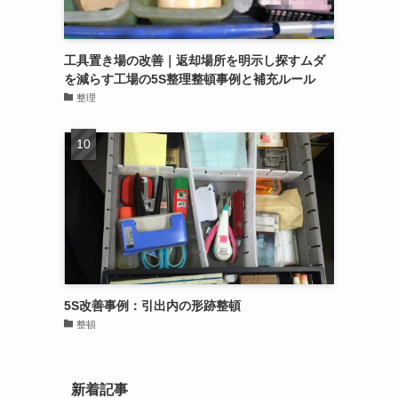
工具置き場の改善｜返却場所を明示し探すムダ
を減らす工場の5S整理整頓事例と補充ルール
整理
5S改善事例：引出内の形跡整頓
整頓
新着記事