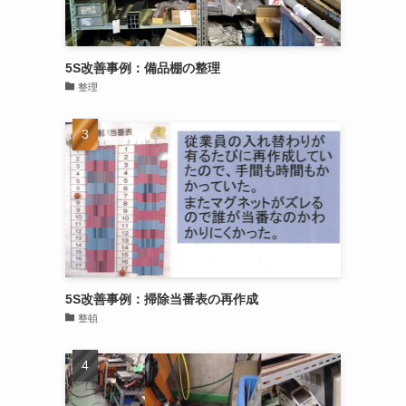
5S改善事例：備品棚の整理
整理
5S改善事例：掃除当番表の再作成
整頓