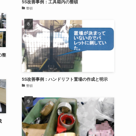
5S改善事例：工具箱内の整頓
整頓
の整
5S改善事例：ハンドリフト置場の作成と明示
整頓
成