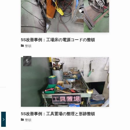
5S改善事例：工場床の電源コードの整頓
整頓
5S改善事例：工具置場の整理と形跡整頓
整頓