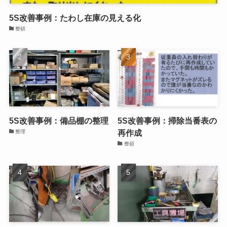
5S改善事例：たわし在庫の見える化
整頓
5S改善事例：備品棚の整理
5S改善事例：掃除当番表の
再作成
整理
整頓