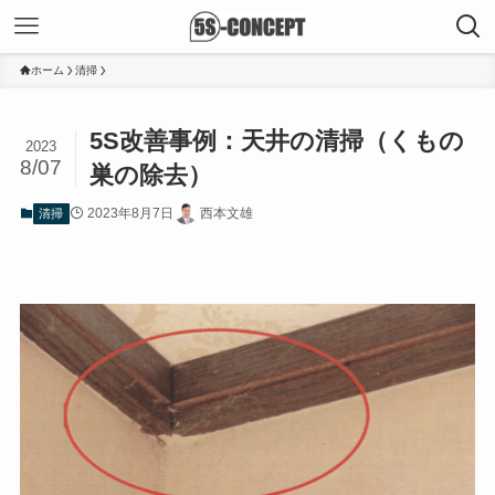
ホーム
清掃
5S改善事例：天井の清掃（くもの
2023
8/07
巣の除去）
2023年8月7日
西本文雄
清掃