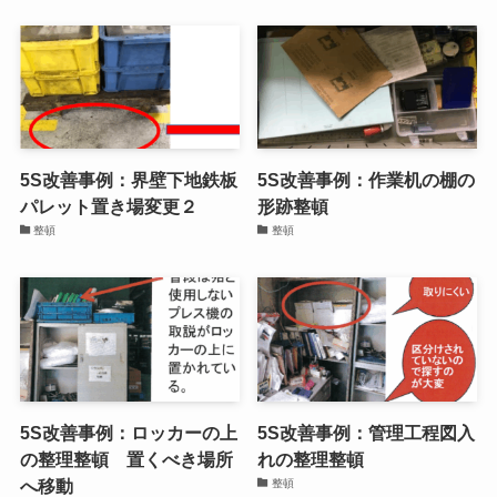
5S改善事例：界壁下地鉄板
5S改善事例：作業机の棚の
パレット置き場変更２
形跡整頓
整頓
整頓
5S改善事例：ロッカーの上
5S改善事例：管理工程図入
の整理整頓 置くべき場所
れの整理整頓
へ移動
整頓