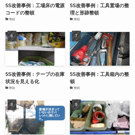
5S改善事例：工場床の電源
5S改善事例：工具置場の整
コードの整頓
理と形跡整頓
整頓
整頓
5S改善事例：テープの在庫
5S改善事例：工具箱内の整
状況を見える化
頓
整頓
整頓