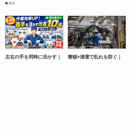
整理
左右の手を同時に活かす｜
整頓×清潔で乱れを防ぐ｜
1動作で2つ進める現場改善
戻す手間をなくす5Sの仕組
10選と安全な始め方をやさ
みと実践手順を現場目線で
しく解説
解説します
5S活動情報
5S活動情報
©
工場の5S活動事例 専門サイト by
製造部 SEIZO-BU