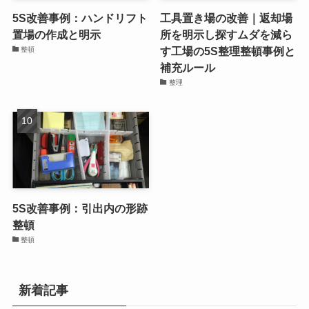
5S改善事例：ハンドリフト
工具置き場の改善｜返却場
置場の作成と明示
所を明示し探すムダを減ら
す工場の5S整理整頓事例と
整頓
補充ルール
整理
5S改善事例：引出内の形跡
整頓
整頓
新着記事