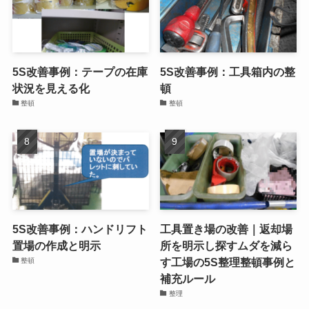
5S改善事例：テープの在庫
5S改善事例：工具箱内の整
状況を見える化
頓
整頓
整頓
5S改善事例：ハンドリフト
工具置き場の改善｜返却場
置場の作成と明示
所を明示し探すムダを減ら
す工場の5S整理整頓事例と
整頓
補充ルール
整理