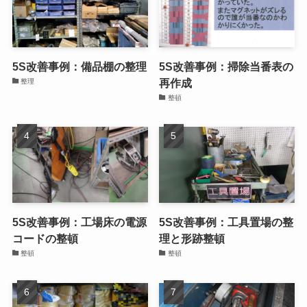
5S改善事例：備品棚の整理
5S改善事例：掃除当番表の
再作成
整理
整頓
5S改善事例：工場床の電源
5S改善事例：工具置場の整
コードの整頓
理と形跡整頓
整頓
整頓