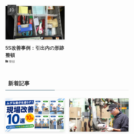
5S改善事例：引出内の形跡
整頓
整頓
新着記事