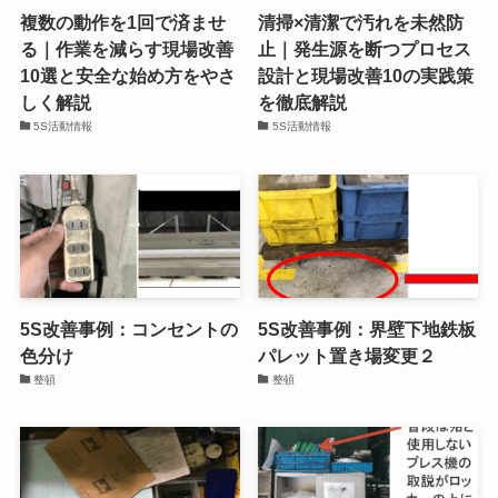
複数の動作を1回で済ませ
清掃×清潔で汚れを未然防
る｜作業を減らす現場改善
止｜発生源を断つプロセス
10選と安全な始め方をやさ
設計と現場改善10の実践策
しく解説
を徹底解説
5S活動情報
5S活動情報
5S改善事例：コンセントの
5S改善事例：界壁下地鉄板
色分け
パレット置き場変更２
整頓
整頓