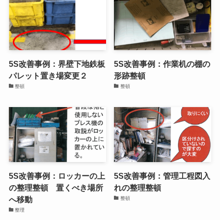
清掃×清潔で汚れを未然防
5S改善事例：コンセントの
止｜発生源を断つプロセス
色分け
設計と現場改善10の実践策
整頓
を徹底解説
5S活動情報
5S改善事例：界壁下地鉄板
5S改善事例：作業机の棚の
パレット置き場変更２
形跡整頓
整頓
整頓