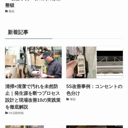
す工場の5S整理整頓事例と
整頓
補充ルール
整理
5S改善事例：引出内の形跡
整頓
整頓
新着記事