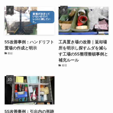
整頓
整頓
5S改善事例：テープの在庫
5S改善事例：工具箱内の整
状況を見える化
頓
整頓
整頓
5S改善事例：ハンドリフト
工具置き場の改善｜返却場
置場の作成と明示
所を明示し探すムダを減ら