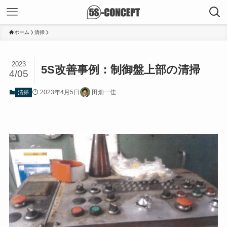
ホーム
清掃
2023
5S改善事例：制御盤上部の清掃
4/05
2023年4月5日
田畑一佳
清掃