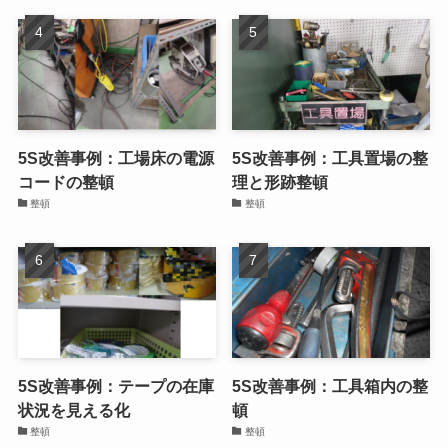
5S改善事例：備品棚の整理
5S改善事例：掃除当番表の
再作成
整理
整頓
5S改善事例：工場床の電源
5S改善事例：工具置場の整
コードの整頓
理と形跡整頓