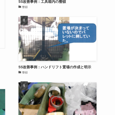
5S改善事例：工具箱内の整頓
整頓
5S改善事例：ハンドリフト置場の作成と明示
整頓