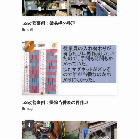
5S改善事例：備品棚の整理
整理
5S改善事例：掃除当番表の再作成
整頓