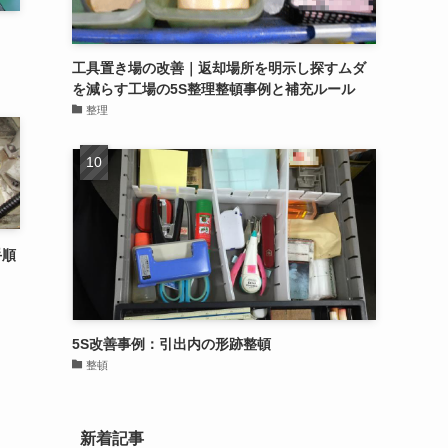
工具置き場の改善｜返却場所を明示し探すムダ
を減らす工場の5S整理整頓事例と補充ルール
整理
手順
5S改善事例：引出内の形跡整頓
整頓
新着記事