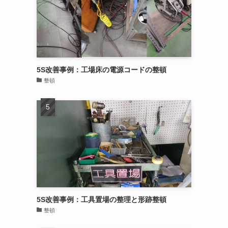
5S改善事例：工場床の電源コードの整頓
整頓
5S改善事例：工具置場の整理と形跡整頓
整頓