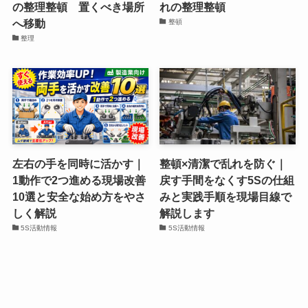
の整理整頓 置くべき場所
れの整理整頓
へ移動
整頓
整理
左右の手を同時に活かす｜
整頓×清潔で乱れを防ぐ｜
1動作で2つ進める現場改善
戻す手間をなくす5Sの仕組
10選と安全な始め方をやさ
みと実践手順を現場目線で
しく解説
解説します
5S活動情報
5S活動情報