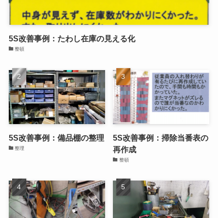
5S改善事例：たわし在庫の見える化
整頓
5S改善事例：備品棚の整理
5S改善事例：掃除当番表の
再作成
整理
整頓