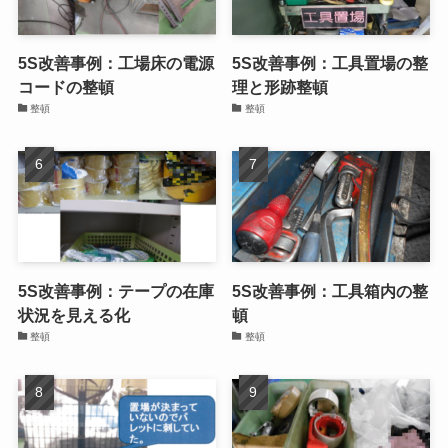
5S改善事例：工場床の電源
5S改善事例：工具置場の整
コードの整頓
理と形跡整頓
整頓
整頓
5S改善事例：テープの在庫
5S改善事例：工具箱内の整
状況を見える化
頓
整頓
整頓