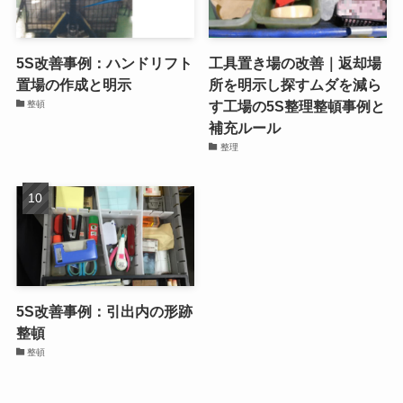
5S改善事例：ハンドリフト
工具置き場の改善｜返却場
置場の作成と明示
所を明示し探すムダを減ら
す工場の5S整理整頓事例と
整頓
補充ルール
整理
5S改善事例：引出内の形跡
整頓
整頓