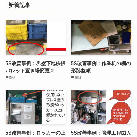
新着記事
5S改善事例：界壁下地鉄板
5S改善事例：作業机の棚の
パレット置き場変更２
形跡整頓
整頓
整頓
5S改善事例：ロッカーの上
5S改善事例：管理工程図入