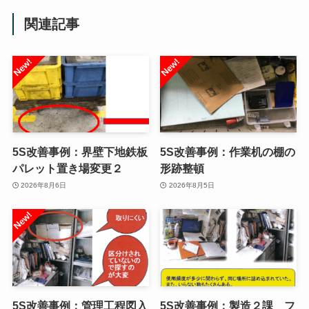
関連記事
5S改善事例：界壁下地鉄板
5S改善事例：作業机の棚の
パレット置き場変更２
形跡整頓
2026年8月6日
2026年8月5日
5S改善事例：管理工程図入
5S改善事例：製造２課 フ