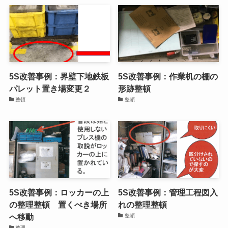
5S改善事例：引出内の形跡
整頓
整頓
新着記事
5S改善事例：界壁下地鉄板
5S改善事例：作業机の棚の
パレット置き場変更２
形跡整頓
整頓
整頓