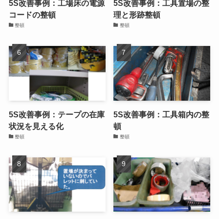
5S改善事例：備品棚の整理
5S改善事例：掃除当番表の
再作成
整理
整頓
5S改善事例：工場床の電源
5S改善事例：工具置場の整
コードの整頓
理と形跡整頓
整頓
整頓