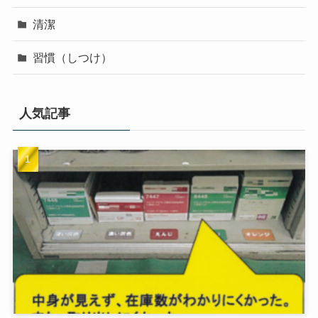
100均
5S活動情報
整理
整頓
清掃
清潔
習慣（しつけ）
人気記事