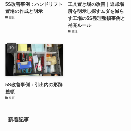
5S改善事例：テープの在庫
5S改善事例：工具箱内の整
状況を見える化
頓
整頓
整頓
5S改善事例：ハンドリフト
工具置き場の改善｜返却場
置場の作成と明示
所を明示し探すムダを減ら
す工場の5S整理整頓事例と
整頓
補充ルール
整理