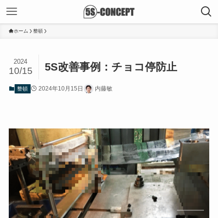
ホーム
整頓
2024
5S改善事例：チョコ停防止
10/15
2024年10月15日
内藤敏
整頓