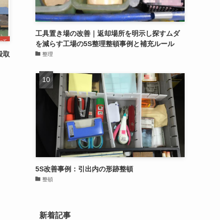
工具置き場の改善｜返却場所を明示し探すムダ
を減らす工場の5S整理整頓事例と補充ルール
段取
整理
5S改善事例：引出内の形跡整頓
整頓
新着記事