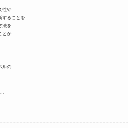
久性や
新することを
方法を
ことが
ベルの
し、