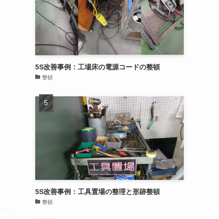
5S改善事例：工場床の電源コードの整頓
整頓
5S改善事例：工具置場の整理と形跡整頓
整頓