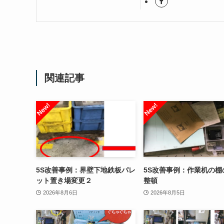
関連記事
5S改善事例：界壁下地鉄板パレ
5S改善事例：作業机の棚
ット置き場変更２
整頓
2026年8月6日
2026年8月5日