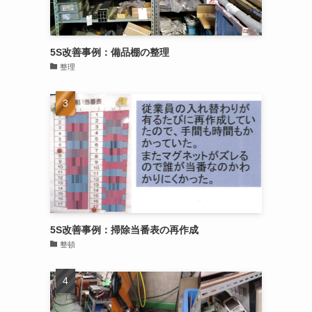
5S改善事例：備品棚の整理
整理
5S改善事例：掃除当番表の再作成
整頓