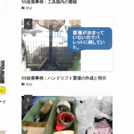
5S改善事例：工具箱内の整頓
整頓
5S改善事例：ハンドリフト置場の作成と明示
整頓
ァイ