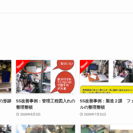
の形跡
5S改善事例：管理工程図入れの
5S改善事例：製造２課 フ
整理整頓
ルの整理整頓
2026年8月3日
2026年7月31日