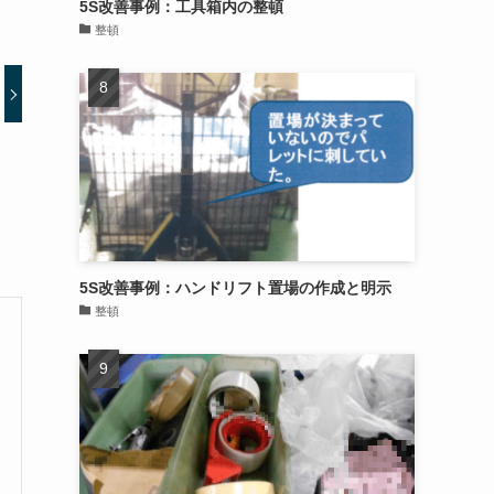
5S改善事例：工具箱内の整頓
整頓
5S改善事例：ハンドリフト置場の作成と明示
整頓