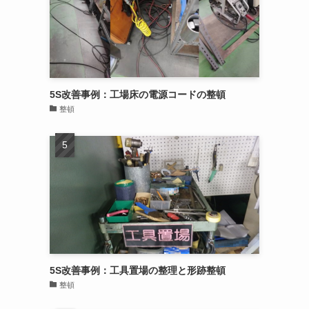
5S改善事例：工場床の電源コードの整頓
整頓
5S改善事例：工具置場の整理と形跡整頓
整頓