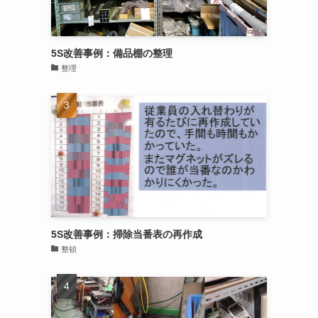
5S改善事例：備品棚の整理
整理
5S改善事例：掃除当番表の再作成
整頓