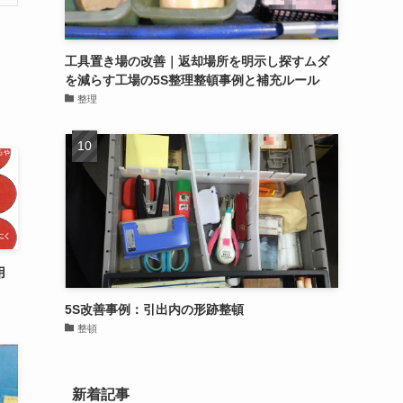
工具置き場の改善｜返却場所を明示し探すムダ
を減らす工場の5S整理整頓事例と補充ルール
整理
ン用
5S改善事例：引出内の形跡整頓
整頓
新着記事