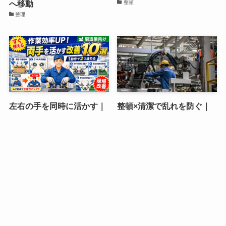
へ移動
整頓
整理
左右の手を同時に活かす｜
整頓×清潔で乱れを防ぐ｜
1動作で2つ進める現場改善
戻す手間をなくす5Sの仕組
10選と安全な始め方をやさ
みと実践手順を現場目線で
しく解説
解説します
5S活動情報
5S活動情報
©
工場の5S活動事例 専門サイト by
製造部 SEIZO-BU