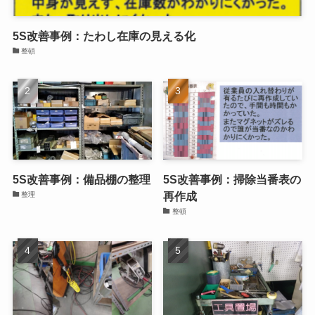
5S改善事例：たわし在庫の見える化
整頓
5S改善事例：備品棚の整理
5S改善事例：掃除当番表の
再作成
整理
整頓