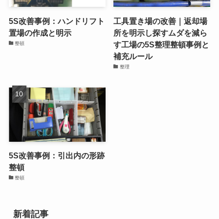
5S改善事例：ハンドリフト
工具置き場の改善｜返却場
置場の作成と明示
所を明示し探すムダを減ら
す工場の5S整理整頓事例と
整頓
補充ルール
整理
5S改善事例：引出内の形跡
整頓
整頓
新着記事