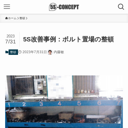
ホーム
整頓
2023
5S改善事例：ボルト置場の整頓
7/31
2023年7月31日
内藤敏
整頓