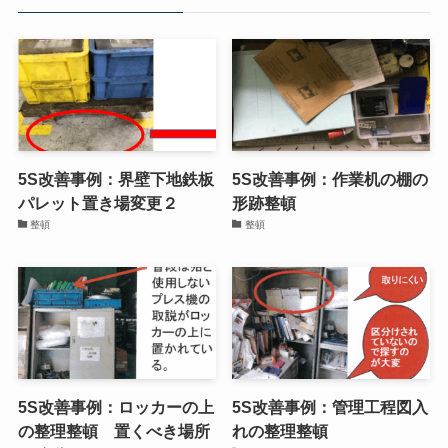
5S改善事例：界壁下地鉄板
5S改善事例：作業机の棚の
パレット置き場変更２
形跡整頓
整頓
整頓
5S改善事例：ロッカーの上
5S改善事例：管理工程図入
の整理整頓 置くべき場所
れの整理整頓