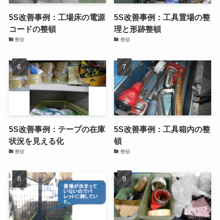
5S改善事例：工場床の電源
5S改善事例：工具置場の整
コードの整頓
理と形跡整頓
整頓
整頓
5S改善事例：テープの在庫
5S改善事例：工具箱内の整
状況を見える化
頓
整頓
整頓