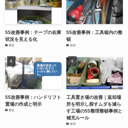
5S改善事例：テープの在庫
5S改善事例：工具箱内の整
状況を見える化
頓
整頓
整頓
5S改善事例：ハンドリフト
工具置き場の改善｜返却場
置場の作成と明示
所を明示し探すムダを減ら
す工場の5S整理整頓事例と
整頓
補充ルール
整理