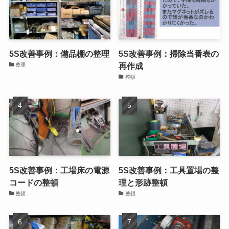
5S改善事例：備品棚の整理
5S改善事例：掃除当番表の
再作成
整理
整頓
5S改善事例：工場床の電源
5S改善事例：工具置場の整
コードの整頓
理と形跡整頓
整頓
整頓