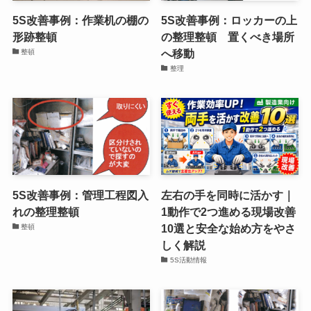
5S改善事例：作業机の棚の
5S改善事例：ロッカーの上
形跡整頓
の整理整頓 置くべき場所
へ移動
整頓
整理
5S改善事例：管理工程図入
左右の手を同時に活かす｜
れの整理整頓
1動作で2つ進める現場改善
10選と安全な始め方をやさ
整頓
しく解説
5S活動情報