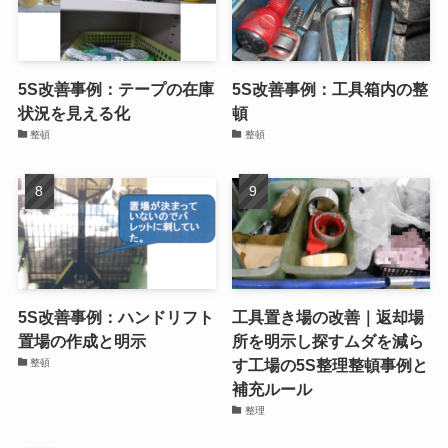
5S改善事例：テープの在庫
5S改善事例：工具箱内の整
状況を見える化
頓
整頓
整頓
5S改善事例：ハンドリフト
工具置き場の改善｜返却場
置場の作成と明示
所を明示し探すムダを減ら
す工場の5S整理整頓事例と
整頓
補充ルール
整理