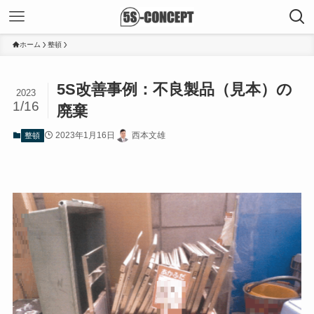
ホーム
整頓
5S改善事例：不良製品（見本）の
2023
1/16
廃棄
2023年1月16日
西本文雄
整頓