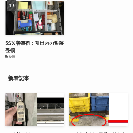
5S改善事例：引出内の形跡
整頓
整頓
新着記事