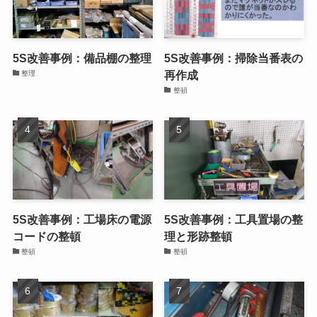
5S改善事例：備品棚の整理
5S改善事例：掃除当番表の
再作成
整理
整頓
5S改善事例：工場床の電源
5S改善事例：工具置場の整
コードの整頓
理と形跡整頓
整頓
整頓