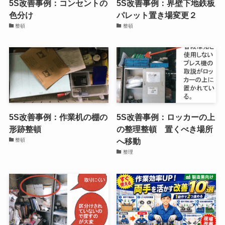
5S改善事例：コンセントの
5S改善事例：界壁下地鉄板
色分け
パレット置き場変更２
整頓
整頓
5S改善事例：作業机の棚の
5S改善事例：ロッカーの上
形跡整頓
の整理整頓 置くべき場所
へ移動
整頓
整理