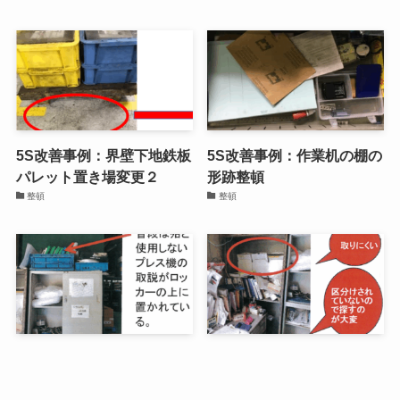
5S改善事例：界壁下地鉄板
5S改善事例：作業机の棚の
パレット置き場変更２
形跡整頓
整頓
整頓
5S改善事例：ロッカーの上
5S改善事例：管理工程図入
の整理整頓 置くべき場所
れの整理整頓
整頓