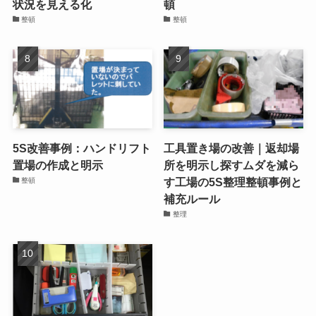
状況を見える化
頓
整頓
整頓
5S改善事例：ハンドリフト
工具置き場の改善｜返却場
置場の作成と明示
所を明示し探すムダを減ら
す工場の5S整理整頓事例と
整頓
補充ルール
整理