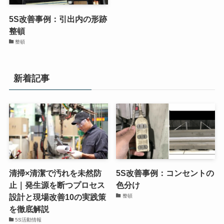
5S改善事例：引出内の形跡
整頓
整頓
新着記事
清掃×清潔で汚れを未然防
5S改善事例：コンセントの
止｜発生源を断つプロセス
色分け
設計と現場改善10の実践策
整頓
を徹底解説
5S活動情報