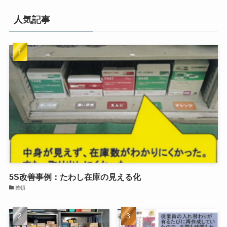
整理
整頓
清掃
清潔
習慣（しつけ）
人気記事