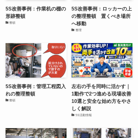
整頓
新着記事
5S改善事例：作業机の棚の
5S改善事例：ロッカーの上
形跡整頓
の整理整頓 置くべき場所
へ移動
整頓
整理