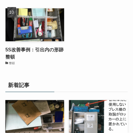
5S改善事例：ハンドリフト
工具置き場の改善｜返却場
置場の作成と明示
所を明示し探すムダを減ら
す工場の5S整理整頓事例と
整頓
補充ルール
整理
5S改善事例：引出内の形跡
整頓