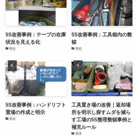
5S改善事例：工場床の電源
5S改善事例：工具置場の整
コードの整頓
理と形跡整頓
整頓
整頓
5S改善事例：テープの在庫
5S改善事例：工具箱内の整
状況を見える化
頓
整頓
整頓