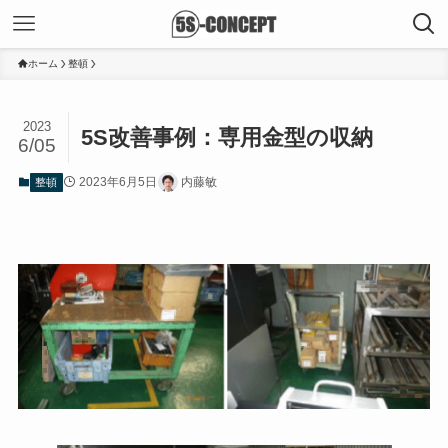
ホーム
整頓
2023
5S改善事例：専用金型の収納
6/05
2023年6月5日
内藤敏
整頓