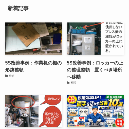
新着記事
5S改善事例：作業机の棚の
5S改善事例：ロッカーの上
形跡整頓
の整理整頓 置くべき場所
へ移動
整頓
整理