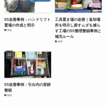
5S改善事例：ハンドリフト
工具置き場の改善｜返却場
置場の作成と明示
所を明示し探すムダを減ら
す工場の5S整理整頓事例と
整頓
補充ルール
整理
5S改善事例：引出内の形跡
整頓
整頓