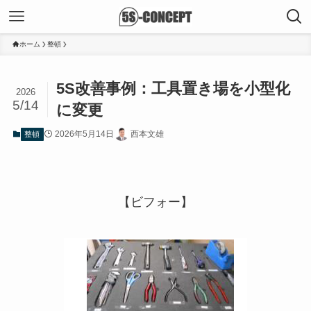
ホーム
整頓
5S改善事例：工具置き場を小型化
2026
5/14
に変更
2026年5月14日
西本文雄
整頓
【ビフォー】