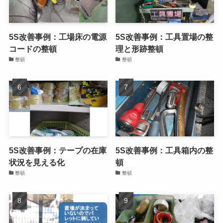
5S改善事例：工場床の電源
5S改善事例：工具置場の整
コードの整頓
理と形跡整頓
整頓
整頓
5S改善事例：テープの在庫
5S改善事例：工具箱内の整
状況を見える化
頓
整頓
整頓