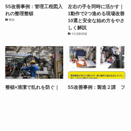
5S改善事例：管理工程図入
左右の手を同時に活かす｜
れの整理整頓
1動作で2つ進める現場改善
10選と安全な始め方をやさ
整頓
しく解説
5S活動情報
整頓×清潔で乱れを防ぐ｜
5S改善事例：製造２課 フ
戻す手間をなくす5Sの仕組
ァイルの整理整頓
みと実践手順を現場目線で
習慣（しつけ）
解説します
5S活動情報