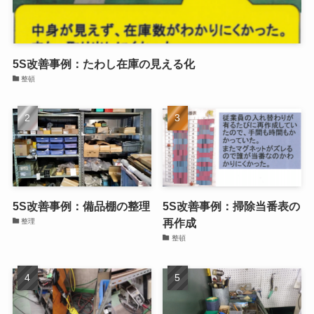
5S改善事例：たわし在庫の見える化
整頓
5S改善事例：備品棚の整理
5S改善事例：掃除当番表の
再作成
整理
整頓