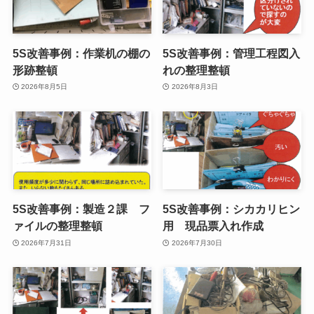
5S改善事例：作業机の棚の
5S改善事例：管理工程図入
形跡整頓
れの整理整頓
2026年8月5日
2026年8月3日
5S改善事例：製造２課 フ
5S改善事例：シカカリヒン
ァイルの整理整頓
用 現品票入れ作成
2026年7月31日
2026年7月30日