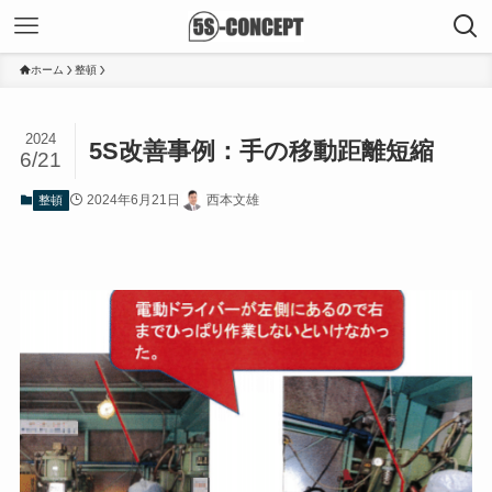
ホーム
整頓
2024
5S改善事例：手の移動距離短縮
6/21
2024年6月21日
西本文雄
整頓