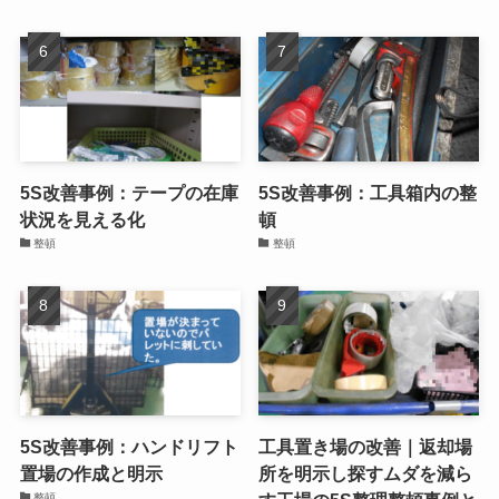
5S改善事例：テープの在庫
5S改善事例：工具箱内の整
状況を見える化
頓
整頓
整頓
5S改善事例：ハンドリフト
工具置き場の改善｜返却場
置場の作成と明示
所を明示し探すムダを減ら
整頓