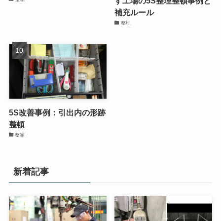
す工場の5S整理整頓事例と
補充ルール
整理
5S改善事例：引出内の形跡
整頓
整頓
新着記事