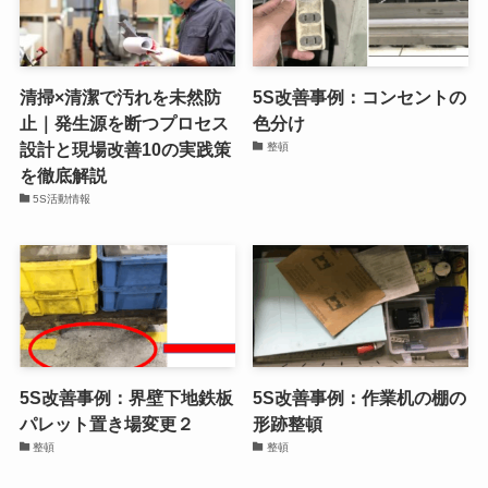
清掃×清潔で汚れを未然防
5S改善事例：コンセントの
止｜発生源を断つプロセス
色分け
設計と現場改善10の実践策
整頓
を徹底解説
5S活動情報
5S改善事例：界壁下地鉄板
5S改善事例：作業机の棚の
パレット置き場変更２
形跡整頓
整頓
整頓