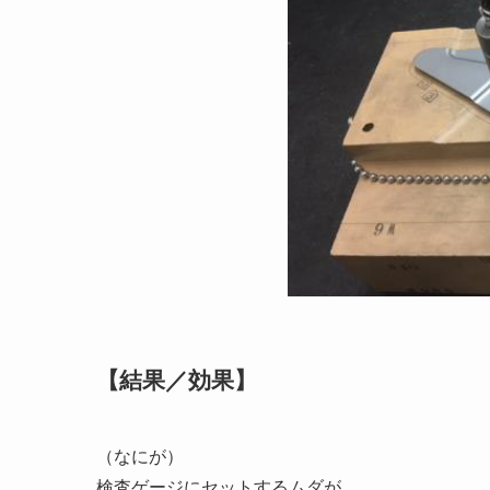
【結果／効果】
（なにが）
検査ゲージにセットするムダが