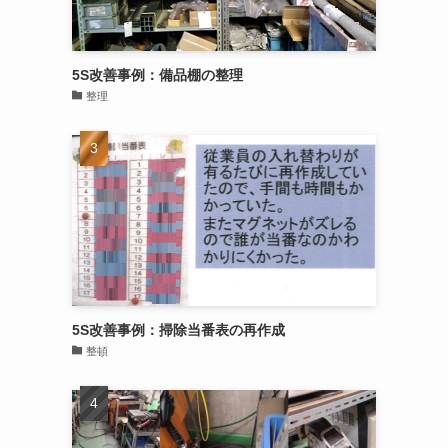
5S改善事例：備品棚の整理
整理
5S改善事例：掃除当番表の再作成
整頓