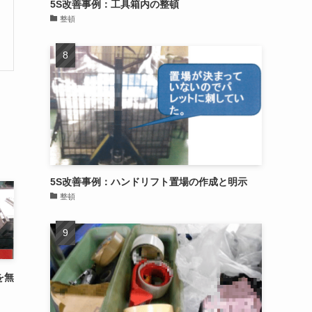
5S改善事例：工具箱内の整頓
整頓
5S改善事例：ハンドリフト置場の作成と明示
整頓
を無