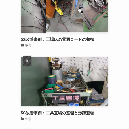
5S改善事例：工場床の電源コードの整頓
整頓
5S改善事例：工具置場の整理と形跡整頓
整頓