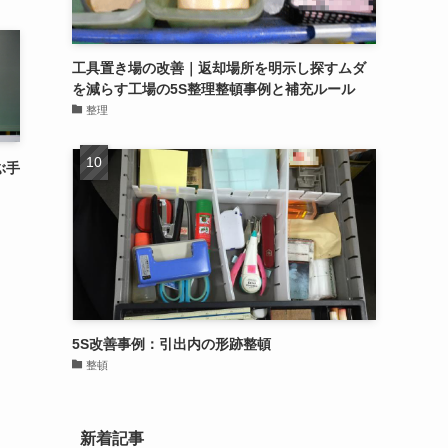
工具置き場の改善｜返却場所を明示し探すムダ
を減らす工場の5S整理整頓事例と補充ルール
整理
ぶ手
5S改善事例：引出内の形跡整頓
整頓
新着記事