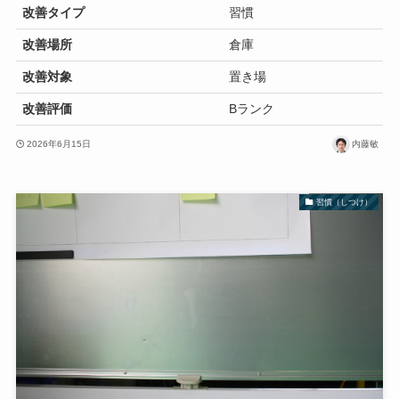
改善タイプ
習慣
改善場所
倉庫
改善対象
置き場
改善評価
Bランク
2026年6月15日
内藤敏
習慣（しつけ）