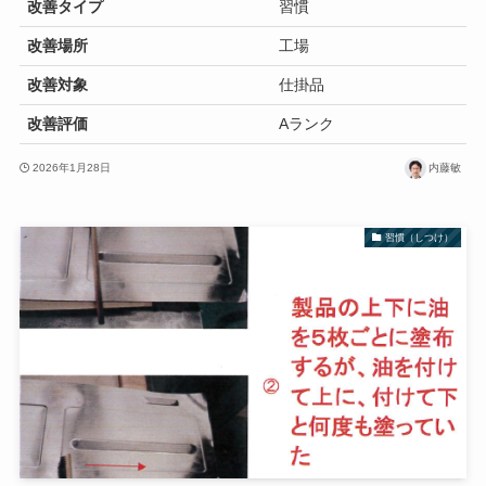
改善タイプ
習慣
改善場所
工場
改善対象
仕掛品
改善評価
Aランク
2026年1月28日
内藤敏
習慣（しつけ）