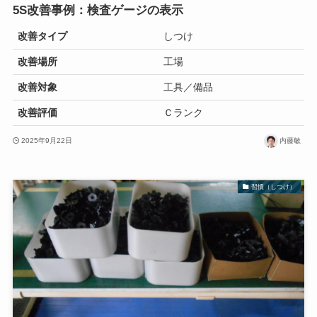
5S改善事例：検査ゲージの表示
改善タイプ
しつけ
改善場所
工場
改善対象
工具／備品
改善評価
Ｃランク
2025年9月22日
内藤敏
習慣（しつけ）