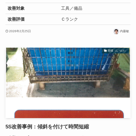
改善対象
工具／備品
改善評価
Ｃランク
2026年2月25日
内藤敏
習慣（しつけ）
5S改善事例：傾斜を付けて時間短縮