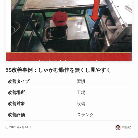
5S改善事例：しゃがむ動作を無くし見やすく
改善タイプ
習慣
改善場所
工場
改善対象
設備
改善評価
Ｃランク
2026年7月14日
内藤敏