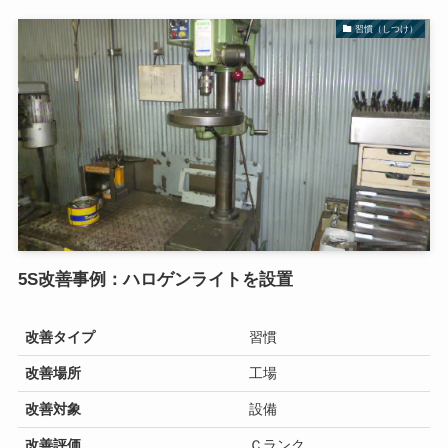
習慣（しつけ）
5S改善事例：ハロゲンライトを設置
改善タイプ
習慣
改善場所
工場
改善対象
設備
改善評価
Ｃランク