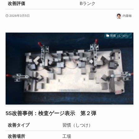
改善評価
Bランク
2026年3月5日
内藤敏
習慣（しつけ）
5S改善事例：検査ゲージ表示 第２弾
改善タイプ
習慣（しつけ）
改善場所
工場