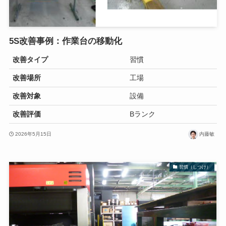
5S改善事例：作業台の移動化
改善タイプ
習慣
改善場所
工場
改善対象
設備
改善評価
Bランク
2026年5月15日
内藤敏
習慣（しつけ）