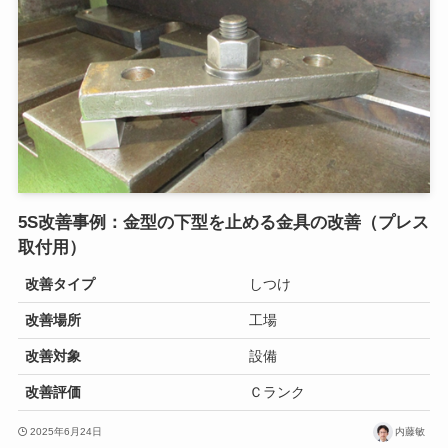
5S改善事例：金型の下型を止める金具の改善（プレス
取付用）
改善タイプ
しつけ
改善場所
工場
改善対象
設備
改善評価
Ｃランク
2025年6月24日
内藤敏