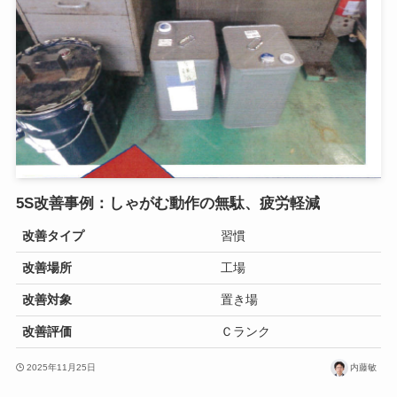
5S改善事例：しゃがむ動作の無駄、疲労軽減
改善タイプ
習慣
改善場所
工場
改善対象
置き場
改善評価
Ｃランク
2025年11月25日
内藤敏