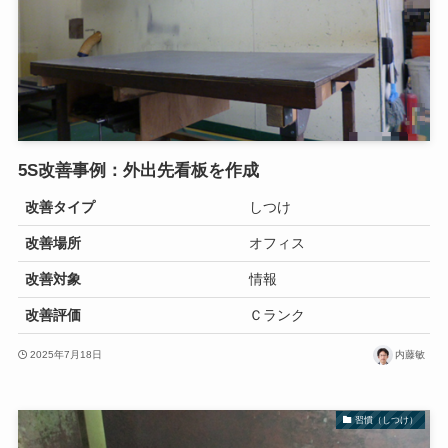
5S改善事例：外出先看板を作成
改善タイプ
しつけ
改善場所
オフィス
改善対象
情報
改善評価
Ｃランク
2025年7月18日
内藤敏
習慣（しつけ）