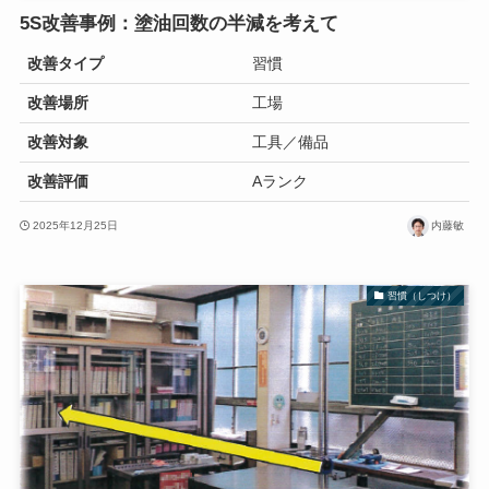
5S改善事例：塗油回数の半減を考えて
改善タイプ
習慣
改善場所
工場
改善対象
工具／備品
改善評価
Aランク
2025年12月25日
内藤敏
習慣（しつけ）