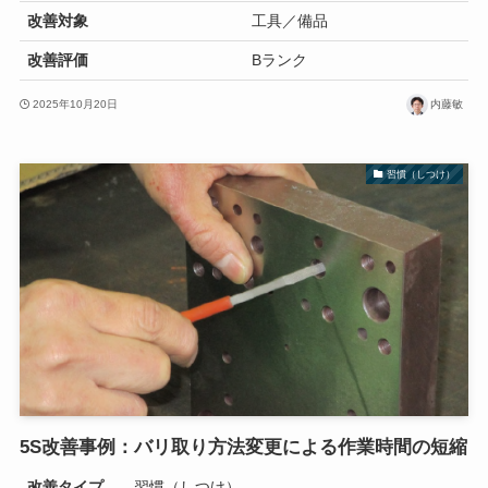
改善対象
工具／備品
改善評価
Bランク
2025年10月20日
内藤敏
習慣（しつけ）
5S改善事例：バリ取り方法変更による作業時間の短縮
改善タイプ
習慣（しつけ）