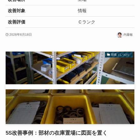
改善対象
情報
改善評価
Ｃランク
2026年6月18日
内藤敏
習慣（しつけ）
5S改善事例：部材の在庫置場に図面を置く