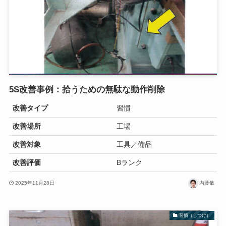
5S改善事例：拾うための無駄な動作削除
改善タイプ
習慣
改善場所
工場
改善対象
工具／備品
改善評価
Bランク
2025年11月28日
内藤敏
習慣（しつけ）