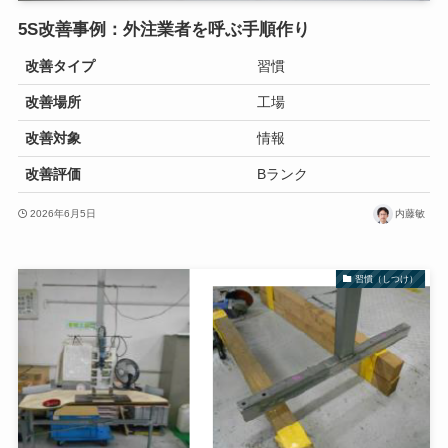
5S改善事例：外注業者を呼ぶ手順作り
改善タイプ
習慣
改善場所
工場
改善対象
情報
改善評価
Bランク
2026年6月5日
内藤敏
習慣（しつけ）