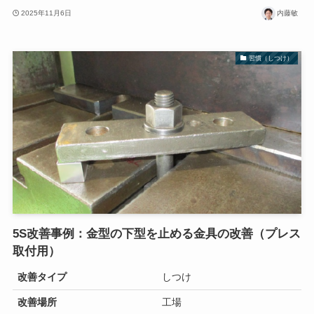
2025年11月6日
内藤敏
習慣（しつけ）
5S改善事例：金型の下型を止める金具の改善（プレス
取付用）
改善タイプ
しつけ
改善場所
工場