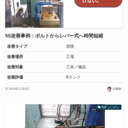
5S改善事例：ボルトからレバー式へ時間短縮
改善タイプ
習慣
改善場所
工場
改善対象
工具／備品
改善評価
Bランク
2025年12月8日
内藤敏
習慣（しつけ）