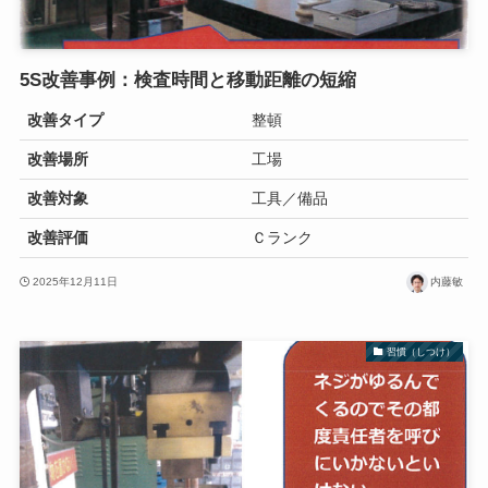
5S改善事例：検査時間と移動距離の短縮
改善タイプ
整頓
改善場所
工場
改善対象
工具／備品
改善評価
Ｃランク
2025年12月11日
内藤敏
習慣（しつけ）