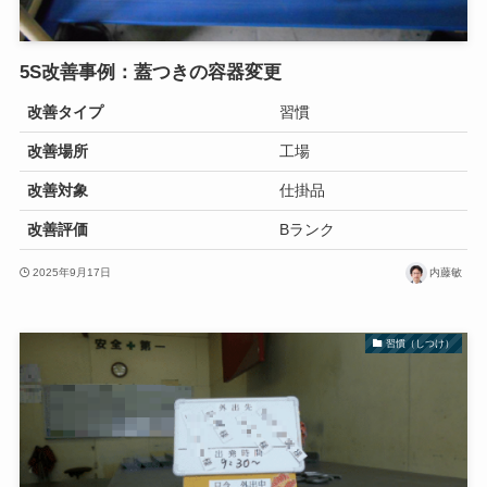
5S改善事例：蓋つきの容器変更
改善タイプ
習慣
改善場所
工場
改善対象
仕掛品
改善評価
Bランク
2025年9月17日
内藤敏
習慣（しつけ）