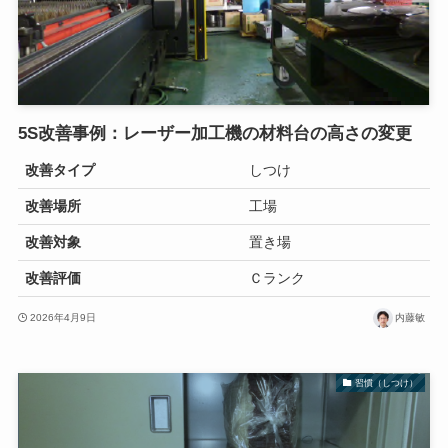
5S改善事例：レーザー加工機の材料台の高さの変更
改善タイプ
しつけ
改善場所
工場
改善対象
置き場
改善評価
Ｃランク
2026年4月9日
内藤敏
習慣（しつけ）