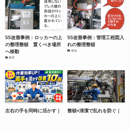
5S改善事例：ロッカーの上
5S改善事例：管理工程図入
の整理整頓 置くべき場所
れの整理整頓
へ移動
整頓
整理
左右の手を同時に活かす｜
整頓×清潔で乱れを防ぐ｜
1動作で2つ進める現場改善
戻す手間をなくす5Sの仕組
10選と安全な始め方をやさ
みと実践手順を現場目線で