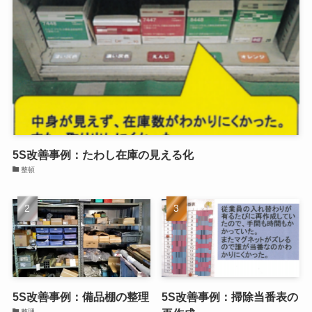
5S改善事例：たわし在庫の見える化
整頓
5S改善事例：備品棚の整理
5S改善事例：掃除当番表の
整理