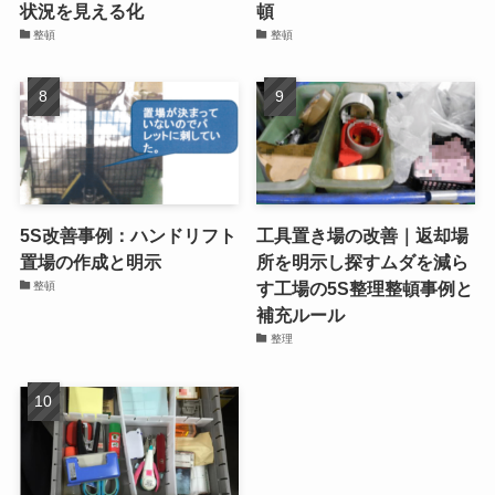
状況を見える化
頓
整頓
整頓
5S改善事例：ハンドリフト
工具置き場の改善｜返却場
置場の作成と明示
所を明示し探すムダを減ら
す工場の5S整理整頓事例と
整頓
補充ルール
整理