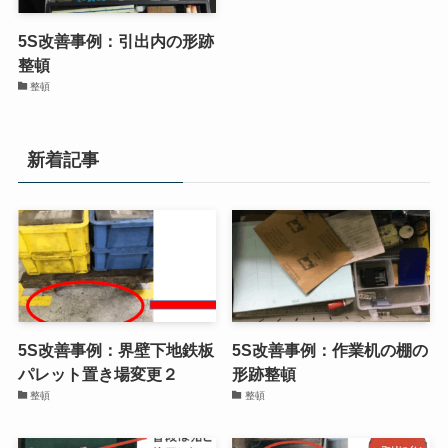
5S改善事例：引出内の形跡
整頓
整頓
新着記事
5S改善事例：界壁下地鉄板
5S改善事例：作業机の棚の
パレット置き場変更２
形跡整頓
整頓
整頓