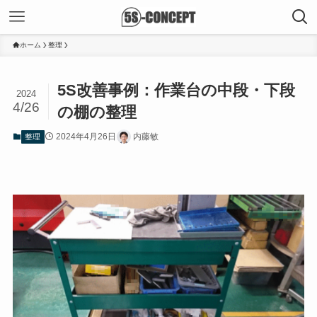
ホーム
整理
5S改善事例：作業台の中段・下段
2024
4/26
の棚の整理
2024年4月26日
内藤敏
整理