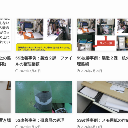
上の整
5S改善事例：製造２課 ファイ
5S改善事例：製造２課 机
移動
ルの整理整頓
理整頓
2026年7月31日
2026年7月29日
置き場
5S改善事例：研磨屑の処理
5S改善事例：メモ用紙の作
2026年6月12日
2026年6月11日