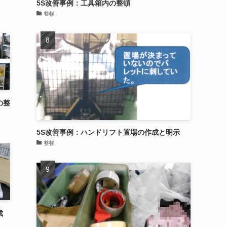
5S改善事例：工具箱内の整頓
整頓
の整
5S改善事例：ハンドリフト置場の作成と明示
整頓
成