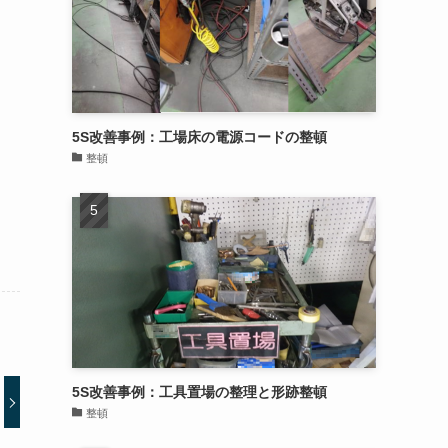
5S改善事例：工場床の電源コードの整頓
整頓
5S改善事例：工具置場の整理と形跡整頓
整頓