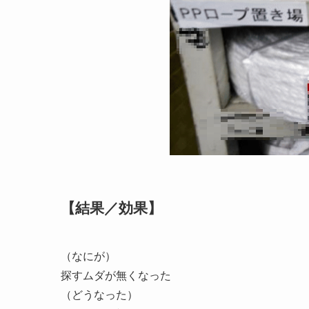
【結果／効果】
（なにが）
探すムダが無くなった
（どうなった）