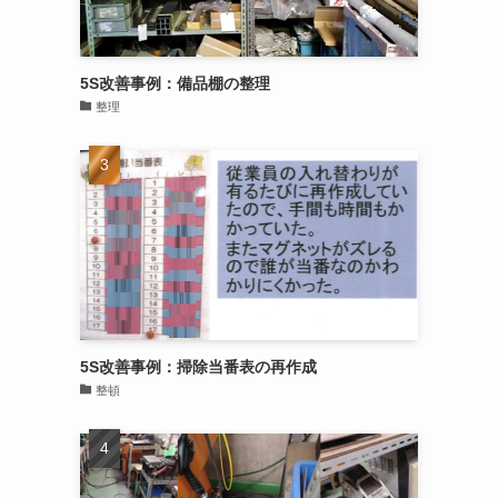
5S改善事例：備品棚の整理
整理
5S改善事例：掃除当番表の再作成
整頓