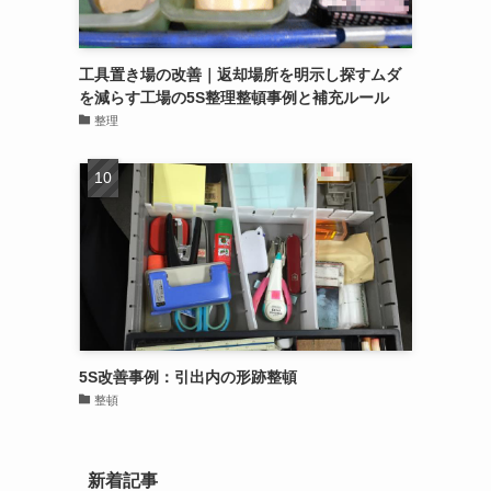
工具置き場の改善｜返却場所を明示し探すムダ
を減らす工場の5S整理整頓事例と補充ルール
整理
5S改善事例：引出内の形跡整頓
整頓
新着記事