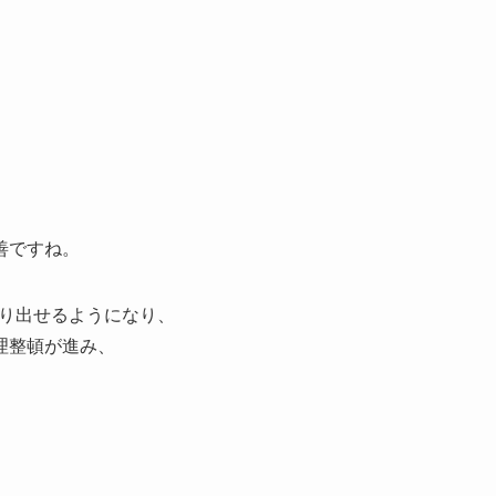
善ですね。
取り出せるようになり、
理整頓が進み、
。