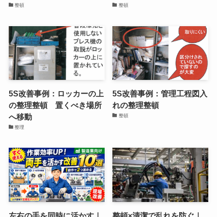
整頓
整頓
5S改善事例：ロッカーの上
5S改善事例：管理工程図入
の整理整頓 置くべき場所
れの整理整頓
へ移動
整頓
整理
左右の手を同時に活かす｜
整頓×清潔で乱れを防ぐ｜