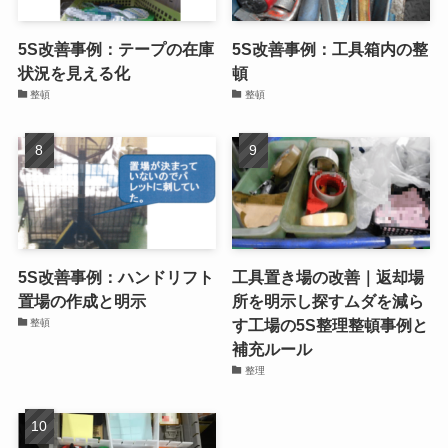
5S改善事例：テープの在庫
5S改善事例：工具箱内の整
状況を見える化
頓
整頓
整頓
5S改善事例：ハンドリフト
工具置き場の改善｜返却場
置場の作成と明示
所を明示し探すムダを減ら
す工場の5S整理整頓事例と
整頓
補充ルール
整理