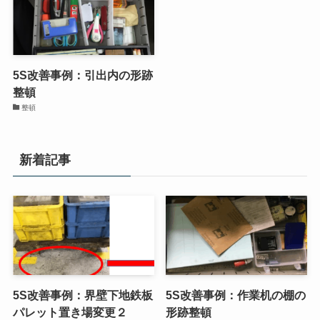
5S改善事例：引出内の形跡
整頓
整頓
新着記事
5S改善事例：界壁下地鉄板
5S改善事例：作業机の棚の
パレット置き場変更２
形跡整頓