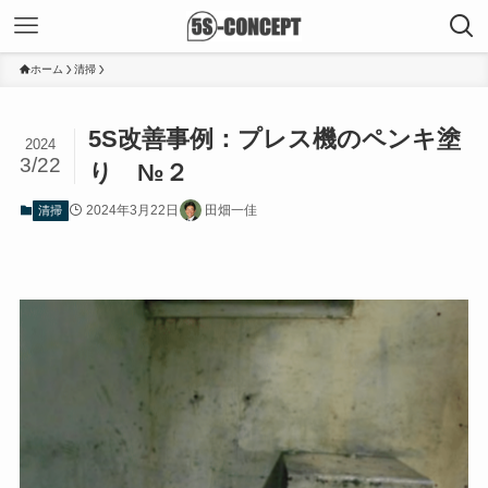
ホーム
清掃
5S改善事例：プレス機のペンキ塗
2024
3/22
り №２
2024年3月22日
田畑一佳
清掃