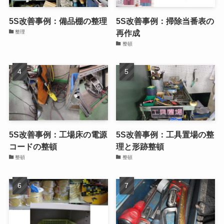
5S改善事例：備品棚の整理
5S改善事例：掃除当番表の
再作成
整理
整頓
5S改善事例：工場床の電源
5S改善事例：工具置場の整
コードの整頓
理と形跡整頓
整頓
整頓