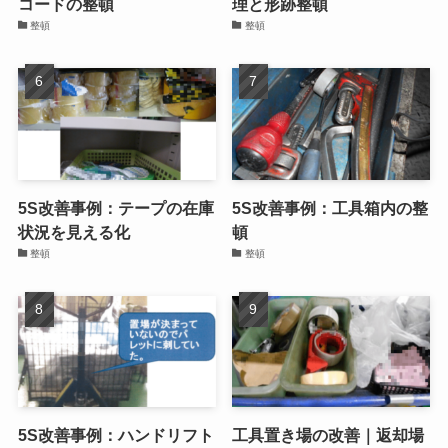
コードの整頓
理と形跡整頓
整頓
整頓
5S改善事例：テープの在庫
5S改善事例：工具箱内の整
状況を見える化
頓
整頓
整頓
5S改善事例：ハンドリフト
工具置き場の改善｜返却場