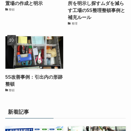
置場の作成と明示
所を明示し探すムダを減ら
す工場の5S整理整頓事例と
整頓
補充ルール
整理
5S改善事例：引出内の形跡
整頓
整頓
新着記事