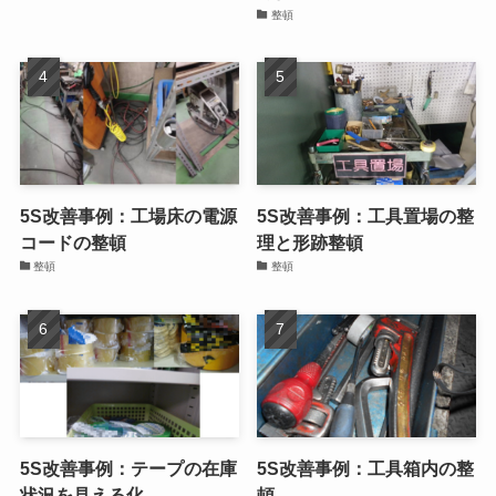
整頓
5S改善事例：工場床の電源
5S改善事例：工具置場の整
コードの整頓
理と形跡整頓
整頓
整頓
5S改善事例：テープの在庫
5S改善事例：工具箱内の整
状況を見える化
頓