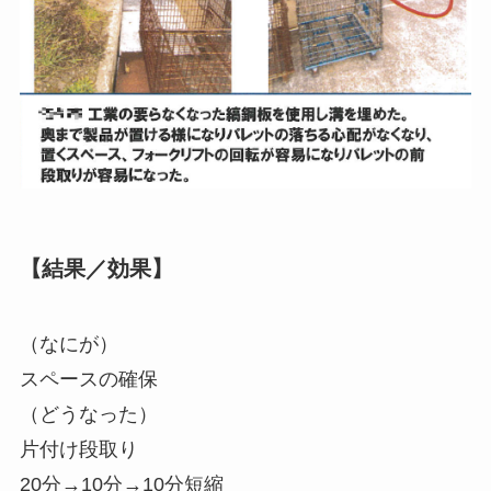
【結果／効果】
（なにが）
スペースの確保
（どうなった）
片付け段取り
20分→10分→10分短縮