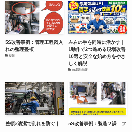
5S改善事例：管理工程図入
左右の手を同時に活かす｜
れの整理整頓
1動作で2つ進める現場改善
10選と安全な始め方をやさ
整頓
しく解説
5S活動情報
整頓×清潔で乱れを防ぐ｜
5S改善事例：製造２課 フ
戻す手間をなくす5Sの仕組
ァイルの整理整頓