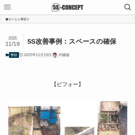
ホーム
整頓
2025
5S改善事例：スペースの確保
11/19
2025年11月19日
内藤敏
整頓
【ビフォー】