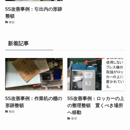
5S改善事例：引出内の形跡
整頓
整頓
新着記事
5S改善事例：作業机の棚の
5S改善事例：ロッカーの上
形跡整頓
の整理整頓 置くべき場所
へ移動
整頓
整理