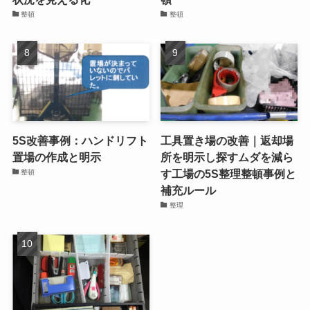
整頓
整頓
5S改善事例：ハンドリフト
工具置き場の改善｜返却場
置場の作成と明示
所を明示し探すムダを減ら
す工場の5S整理整頓事例と
整頓
補充ルール
整理