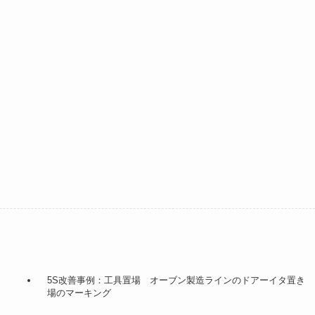
5S改善事例：工具置場 オーブン製造ラインのドアーイタ置き
場のマーキング