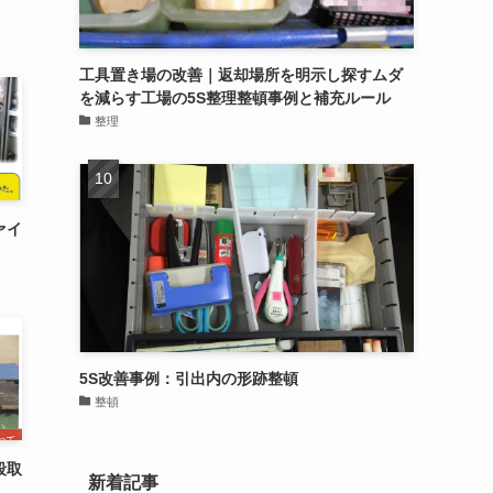
工具置き場の改善｜返却場所を明示し探すムダ
を減らす工場の5S整理整頓事例と補充ルール
整理
ァイ
5S改善事例：引出内の形跡整頓
整頓
段取
新着記事