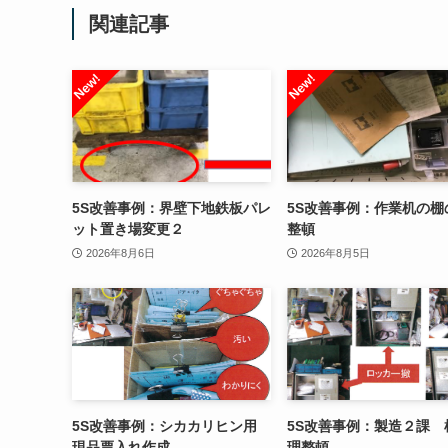
関連記事
5S改善事例：界壁下地鉄板パレ
5S改善事例：作業机の棚
ット置き場変更２
整頓
2026年8月6日
2026年8月5日
5S改善事例：シカカリヒン用
5S改善事例：製造２課 
現品票入れ作成
理整頓