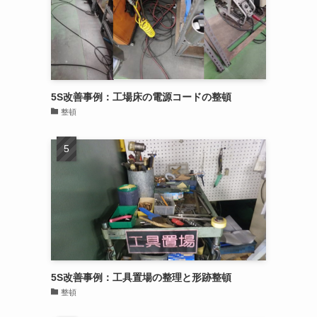
5S改善事例：工場床の電源コードの整頓
整頓
5S改善事例：工具置場の整理と形跡整頓
整頓