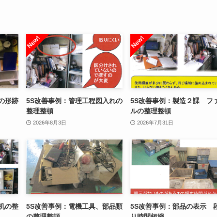
の形跡
5S改善事例：管理工程図入れの
5S改善事例：製造２課 フ
整理整頓
ルの整理整頓
2026年8月3日
2026年7月31日
机の整
5S改善事例：電機工具、部品類
5S改善事例：部品の表示 
の整理整頓
り時間短縮