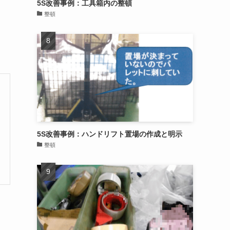
5S改善事例：工具箱内の整頓
整頓
5S改善事例：ハンドリフト置場の作成と明示
整頓