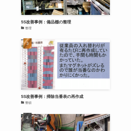
5S改善事例：備品棚の整理
整理
5S改善事例：掃除当番表の再作成
整頓