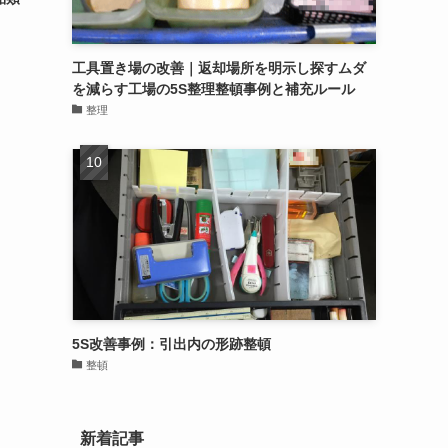
工具置き場の改善｜返却場所を明示し探すムダ
を減らす工場の5S整理整頓事例と補充ルール
整理
5S改善事例：引出内の形跡整頓
整頓
新着記事