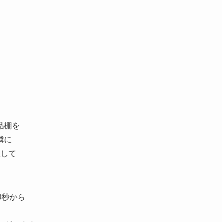
品棚を
隣に
理して
0秒から
。