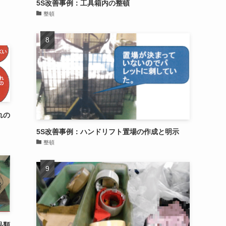
5S改善事例：工具箱内の整頓
整頓
れの
5S改善事例：ハンドリフト置場の作成と明示
整頓
品類