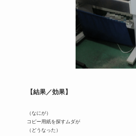
【結果／効果】
（なにが）
コピー用紙を探すムダが
（どうなった）