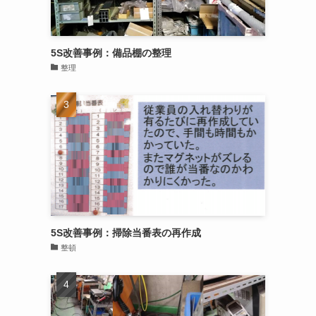
5S改善事例：備品棚の整理
整理
5S改善事例：掃除当番表の再作成
整頓