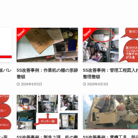
板パレ
5S改善事例：作業机の棚の形跡
5S改善事例：管理工程図入
整頓
整理整頓
2026年8月5日
2026年8月3日
ヒン用
5S改善事例：製造２課 机の整
5S改善事例：電機工具、部