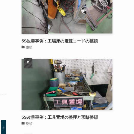
5S改善事例：工場床の電源コードの整頓
整頓
5S改善事例：工具置場の整理と形跡整頓
整頓