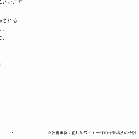
ございます。
持される
り、
で、
す。
5S改善事例：使用済ワイヤー線の保管場所の検討