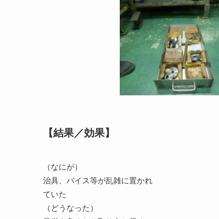
【結果／効果】
（なにが）
治具、バイス等が乱雑に置かれ
ていた
（どうなった）