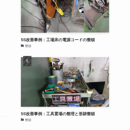
5S改善事例：工場床の電源コードの整頓
整頓
5S改善事例：工具置場の整理と形跡整頓
整頓