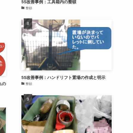
5S改善事例：工具箱内の整頓
整頓
5S改善事例：ハンドリフト置場の作成と明示
れの
整頓