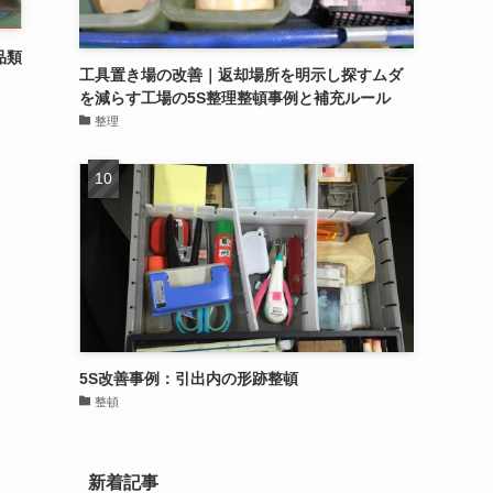
品類
工具置き場の改善｜返却場所を明示し探すムダ
を減らす工場の5S整理整頓事例と補充ルール
整理
5S改善事例：引出内の形跡整頓
整頓
新着記事