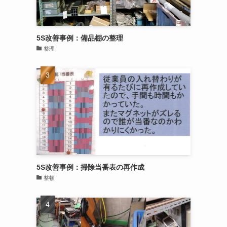
5S改善事例：備品棚の整理
整理
5S改善事例：掃除当番表の再作成
整頓