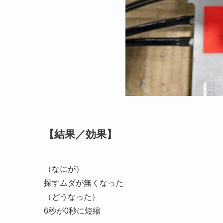
【結果／効果】
（なにが）
探すムダが無くなった
（どうなった）
6秒が0秒に短縮