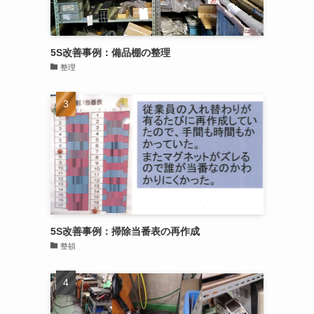
5S改善事例：備品棚の整理
整理
5S改善事例：掃除当番表の再作成
整頓