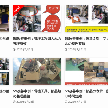
の形跡
5S改善事例：管理工程図入れの
5S改善事例：製造２課 フ
整理整頓
ルの整理整頓
2026年8月3日
2026年7月31日
机の整
5S改善事例：電機工具、部品類
5S改善事例：部品の表示 
の整理整頓
り時間短縮
2026年7月28日
2026年7月27日