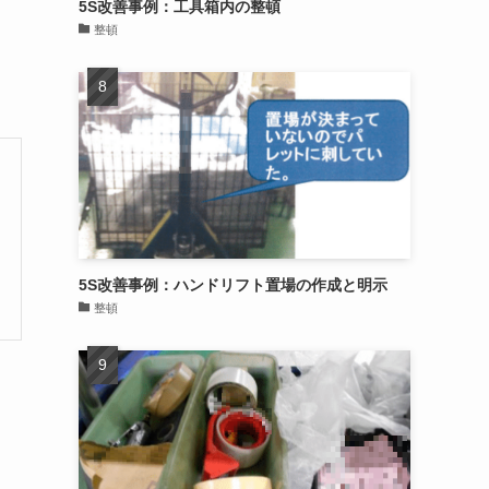
5S改善事例：工具箱内の整頓
整頓
5S改善事例：ハンドリフト置場の作成と明示
整頓