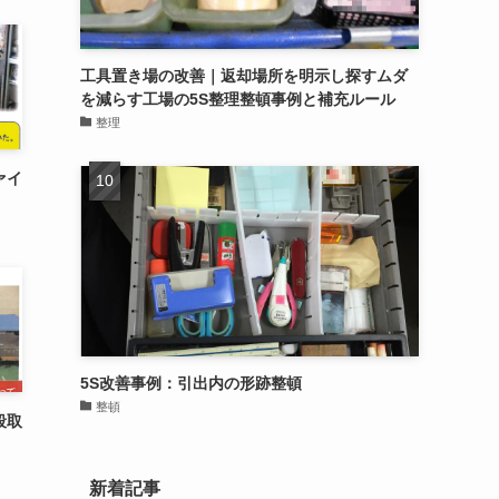
工具置き場の改善｜返却場所を明示し探すムダ
を減らす工場の5S整理整頓事例と補充ルール
整理
ァイ
5S改善事例：引出内の形跡整頓
整頓
段取
新着記事