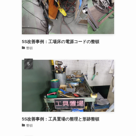
5S改善事例：工場床の電源コードの整頓
整頓
5S改善事例：工具置場の整理と形跡整頓
整頓