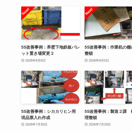
5S改善事例：界壁下地鉄板パレ
5S改善事例：作業机の棚
ット置き場変更２
整頓
2026年8月6日
2026年8月5日
5S改善事例：シカカリヒン用
5S改善事例：製造２課 
現品票入れ作成
理整頓
2026年7月30日
2026年7月29日