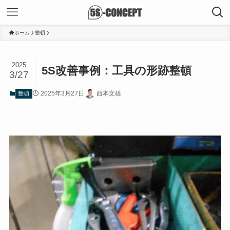
ホーム
整頓
2025
5S改善事例：工具の形跡整頓
3/27
2025年3月27日
西本文雄
整頓