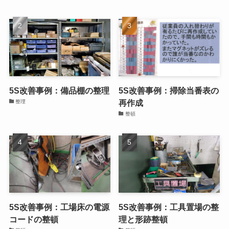
5S改善事例：備品棚の整理
5S改善事例：掃除当番表の
再作成
整理
整頓
5S改善事例：工場床の電源
5S改善事例：工具置場の整
コードの整頓
理と形跡整頓