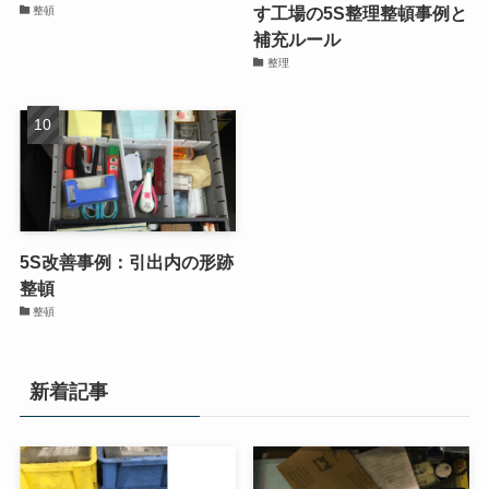
す工場の5S整理整頓事例と
整頓
補充ルール
整理
5S改善事例：引出内の形跡
整頓
整頓
新着記事