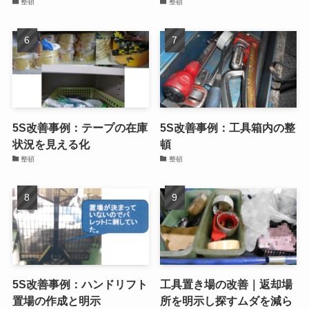
整頓
整頓
5S改善事例：テープの在庫
5S改善事例：工具箱内の整
状況を見える化
頓
整頓
整頓
5S改善事例：ハンドリフト
工具置き場の改善｜返却場
置場の作成と明示
所を明示し探すムダを減ら