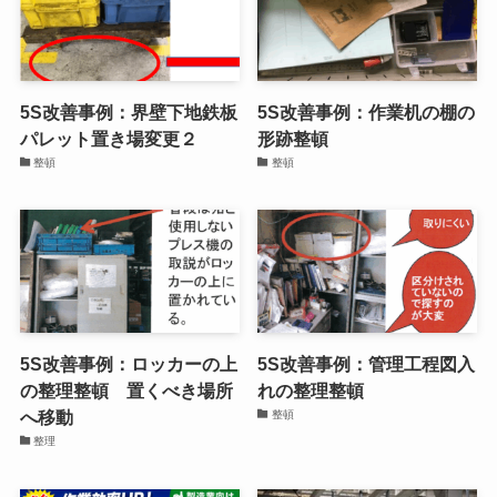
5S改善事例：界壁下地鉄板
5S改善事例：作業机の棚の
パレット置き場変更２
形跡整頓
整頓
整頓
5S改善事例：ロッカーの上
5S改善事例：管理工程図入
の整理整頓 置くべき場所
れの整理整頓
へ移動
整頓
整理